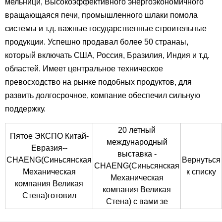
мельници, Высокоэффективного энергоэкономичного
вращающаяся печи, промышленного шлаки помола
системы и т.д. важные государственные строительные
продукции. Успешно продавал более 50 странаы,
который включать США, Россия, Бразилия, Индия и т.д.
областей. Имеет центральное техническое
превосходство на рынке подобных продуктов, для
развить долгосрочное, компание обеспечил сильную
поддержку.
20 летный
Пятое ЭКСПО Китай-
международный
Евразия--
выставка -
CHAENG(Синьсянская
Вернуться
CHAENG(Синьсянская
Механическая
к списку
Механическая
компания Великая
компания Великая
Стена)готовил
Стена) с вами зе